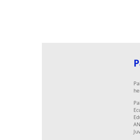
P
Pa
he
Pa
Ec
Ed
AN
Ju