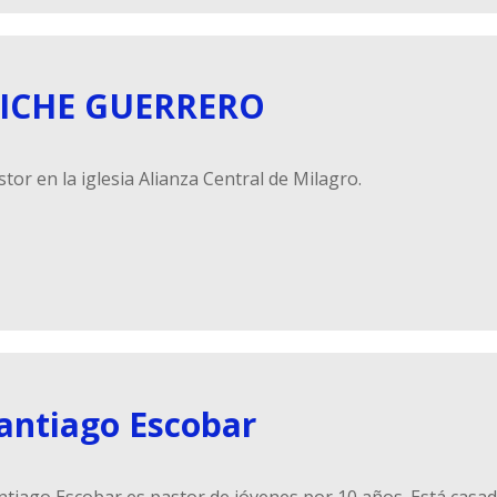
ICHE GUERRERO
stor en la iglesia Alianza Central de Milagro.
antiago Escobar
ntiago Escobar es pastor de jóvenes por 10 años. Está casado